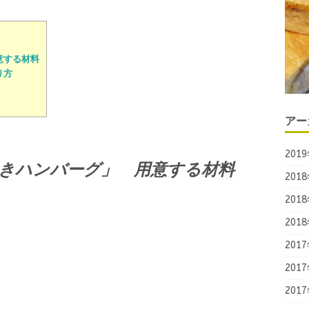
意する材料
り方
アー
201
きハンバーグ」 用意する材料
201
201
201
201
201
201