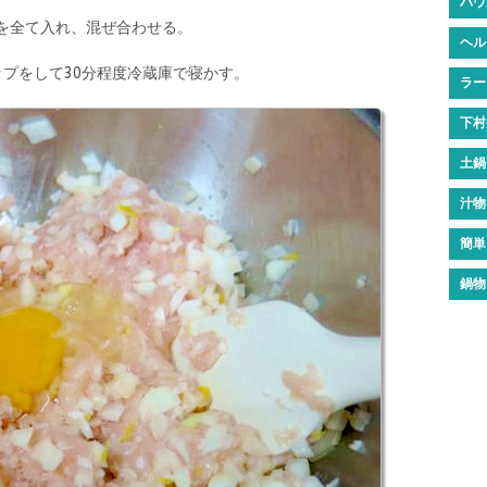
バウ
料を全て入れ、混ぜ合わせる。
ヘル
プをして30分程度冷蔵庫で寝かす。
ラー
下村
土鍋
汁物
簡単
鍋物