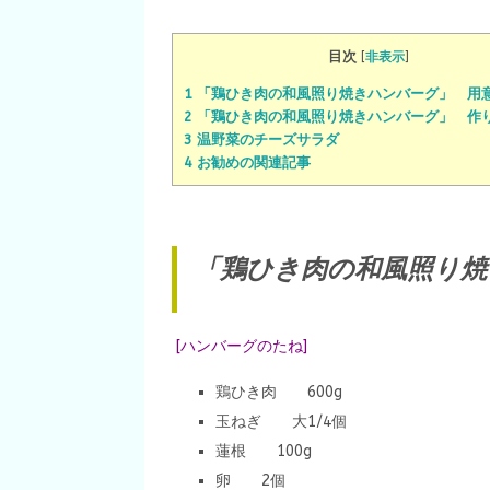
目次
[
非表示
]
1 「鶏ひき肉の和風照り焼きハンバーグ」 用
2 「鶏ひき肉の和風照り焼きハンバーグ」 作
3 温野菜のチーズサラダ
4 お勧めの関連記事
「鶏ひき肉の和風照り焼
[ハンバーグのたね]
鶏ひき肉 600g
玉ねぎ 大1/4個
蓮根 100g
卵 2個