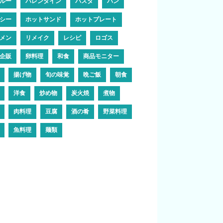
ルー
バレンタイン
パスタ
パン
シー
ホットサンド
ホットプレート
メン
リメイク
レシピ
ロゴス
企販
卵料理
和食
商品モニター
揚げ物
旬の味覚
晩ご飯
朝食
洋食
炒め物
炭火焼
煮物
肉料理
豆腐
酒の肴
野菜料理
魚料理
麺類