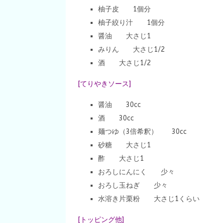
柚子皮 1個分
柚子絞り汁 1個分
醤油 大さじ1
みりん 大さじ1/2
酒 大さじ1/2
[てりやきソース]
醤油 30cc
酒 30cc
麺つゆ（3倍希釈） 30cc
砂糖 大さじ1
酢 大さじ1
おろしにんにく 少々
おろし玉ねぎ 少々
水溶き片栗粉 大さじ1くらい
[トッピング他]