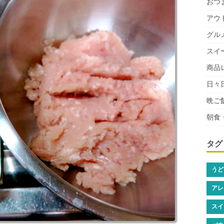
おつ
アウ
グル
スイ
商品
日々
晩ご
朝食
タグ
うど
アレ
スイ