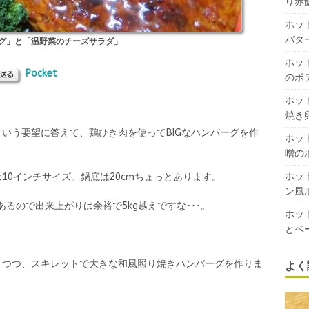
り赤
ホッ
バタ
グ」と「温野菜のチーズサラダ」
ホッ
Pocket
のポ
ホッ
焼き
いう要望に答えて、鶏ひき肉を使ってBIGなハンバーグを作
ホッ
噌の
ホッ
10インチサイズ。鍋底は20cmちょっとあります。
ン風
あるので出来上がりは余裕で5kg越えですな･･･。
ホッ
とベ
よく
きつつ、スキレットで大きな和風照り焼きハンバーグを作りま