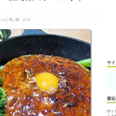
レシピ
,
晩ご飯
0
サイ
最近
ホッ