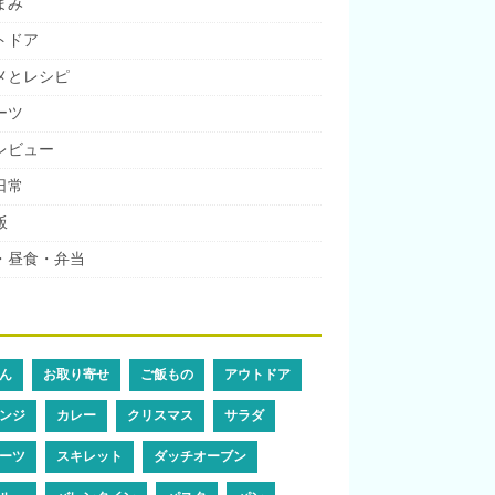
まみ
トドア
メとレシピ
ーツ
レビュー
日常
飯
・昼食・弁当
ん
お取り寄せ
ご飯もの
アウトドア
ンジ
カレー
クリスマス
サラダ
ーツ
スキレット
ダッチオーブン