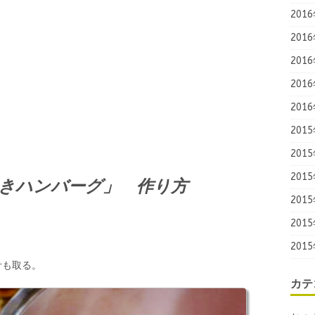
201
201
201
201
201
201
201
201
きハンバーグ」 作り方
201
201
201
汁も取る。
カテ