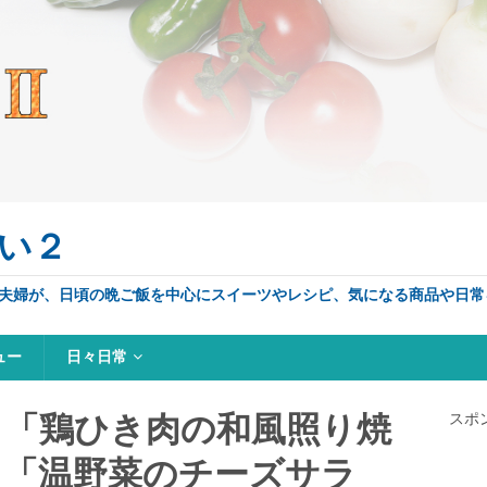
い２
夫婦が、日頃の晩ご飯を中心にスイーツやレシピ、気になる商品や日常
ュー
日々日常
、「鶏ひき肉の和風照り焼
スポ
、「温野菜のチーズサラ