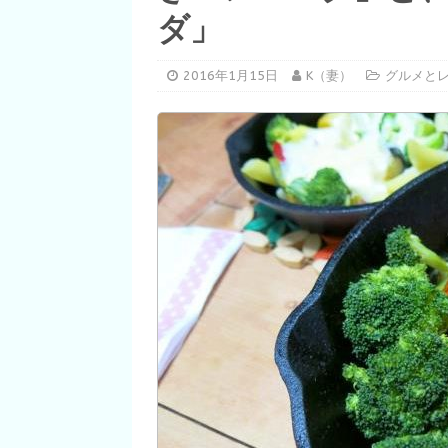
ダ」
2016年1月15日
K（妻）
グルメと