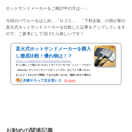
ホットサンドメーカーをご検討中の方は･･･、
今回のバウルーをはじめ、「ロゴス」、「下村企販」の我が家の
直火式ホットサンドメーカーを比較した記事をアップしています
ので、ご参考にして頂けたら嬉しいです！
直火式ホットサンドメーカーを購入
し徹底比較！優れ物は！？
https://sweetwing.net/hotsand-maker/
ずっと欲しくて悩んでいたホットサンドメーカーの「ニュー・バウルー
（BawLoo）サンドイッチトースター シングル」をとうとう買っちゃい
ましたよ！それだけで我慢しておけば良いものを、物欲に任せて厚めの
夫婦そろって泣き笑い２
パンも焼ける下村企販の「両面エンボス 鉄製トースターパン...
10 users
お勧めの関連記事