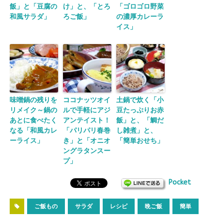
飯」と「豆腐の
け」と、「とろ
「ゴロゴロ野菜
和風サラダ」
ろご飯」
の濃厚カレーラ
イス」
味噌鍋の残りを
ココナッツオイ
土鍋で炊く「小
リメイク～鍋の
ルで手軽にアジ
豆たっぷりお赤
あとに食べたく
アンテイスト！
飯」と、「鯛だ
なる「和風カレ
「パリパリ春巻
し雑煮」と、
ーライス」
き」と「オニオ
「簡単おせち」
ングラタンスー
プ」
Pocket
ご飯もの
サラダ
レシピ
晩ご飯
簡単