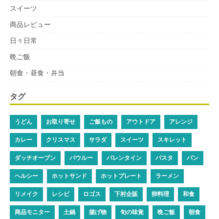
スイーツ
商品レビュー
日々日常
晩ご飯
朝食・昼食・弁当
タグ
うどん
お取り寄せ
ご飯もの
アウトドア
アレンジ
カレー
クリスマス
サラダ
スイーツ
スキレット
ダッチオーブン
バウルー
バレンタイン
パスタ
パン
ヘルシー
ホットサンド
ホットプレート
ラーメン
リメイク
レシピ
ロゴス
下村企販
卵料理
和食
商品モニター
土鍋
揚げ物
旬の味覚
晩ご飯
朝食