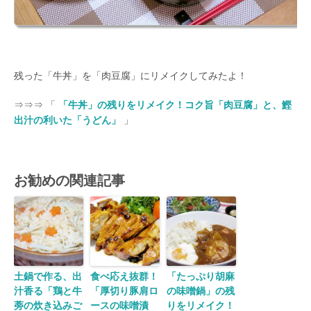
残った「牛丼」を「肉豆腐」にリメイクしてみたよ！
⇒⇒⇒ 「
「牛丼」の残りをリメイク！コク旨「肉豆腐」と、鰹
出汁の利いた「うどん」
」
お勧めの関連記事
土鍋で作る、出
食べ応え抜群！
「たっぷり胡麻
汁香る「鶏と牛
「厚切り豚肩ロ
の味噌鍋」の残
蒡の炊き込みご
ースの味噌漬
りをリメイク！