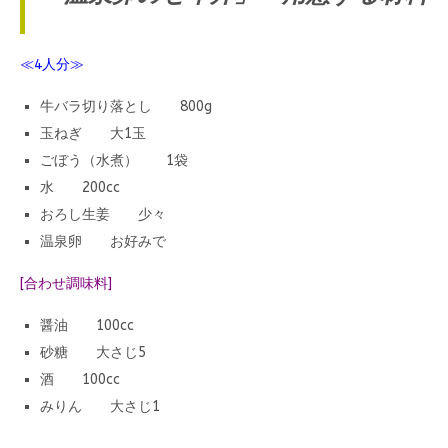
≪4人分≫
牛バラ切り落とし 800g
玉ねぎ 大1玉
ごぼう（水煮） 1袋
水 200cc
おろし生姜 少々
温泉卵 お好みで
[合わせ調味料]
醤油 100cc
砂糖 大さじ5
酒 100cc
みりん 大さじ1