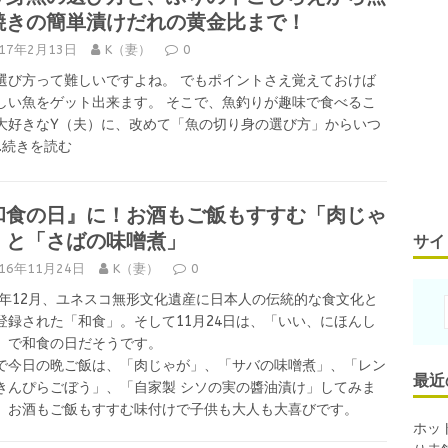
焼きの簡単漬けだれの黄金比まで！
017年2月13日
K（妻）
0
選び方って難しいですよね。 でもポイントさえ覚えておけば
しい魚をゲット出来ます。 そこで、魚釣りが趣味で食べるこ
大好きなY（夫）に、改めて「魚の切り身の選び方」からいつ
….続きを読む
和食の日』に！お酒もご飯もすすむ「肉じゃ
」と「さばの味噌煮」
サイ
016年11月24日
K（妻）
0
13年12月、ユネスコ無形文化遺産に日本人の伝統的な食文化と
登録された「和食」。そして11月24日は、「いい、にほんし
」で和食の日だそうです。
で今日の晩ご飯は、「肉じゃが」、「サバの味噌煮」、「レン
最近
きんぴらごぼう」、「自家製 シソの実の醬油漬け」してみま
。お酒もご飯もすすむ味付けで子供も大人も大喜びです。
ホッ