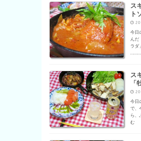
ス
ト
2
今日
んだ
ラダ
……
ス
「
2
今日
で、
ら、
む