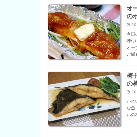
オ
の
2
今日
味付
オー
ご飯
梅
の
2
かれ
な魚
いの