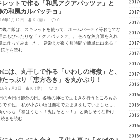
キレットで作る「和風アクアパッツァ」と
201
鯵の和風カルパッチョ」
201
016年2月12日
K（妻）
0
201
の晩ご飯は、スキレットを使って、ホームパーティ等おもてな
201
理にもぴったりな「アクアパッツァ」。 色々な魚介類を入れ
風に作ってみました。 見栄えが良く短時間で簡単に出来る「
201
….続きを読む
201
201
分には、丸干しで作る「いわしの梅煮」と、
201
鮮たっぷり「恵方巻き」を丸かぶり！
201
016年2月3日
K（妻）
0
201
3日の今日は節分の日。各地の神社で豆まきを行うところもあ
うですね。 私が小さい頃は自宅で豆まきをしていましたし、
201
所からも 「福はうち～！鬼はそと～！」 と楽しそうな掛け
201
….続きを読む
201
201