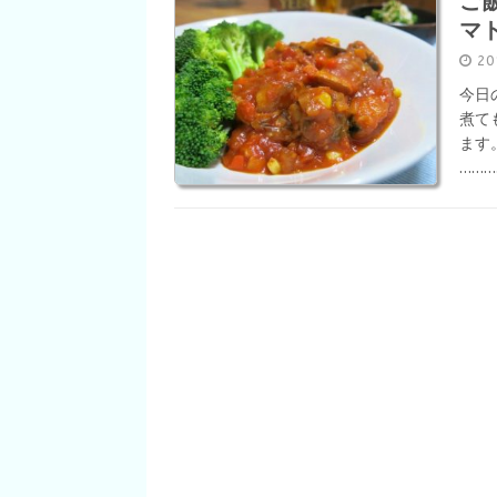
ご
マ
2
今日
煮て
ます
……