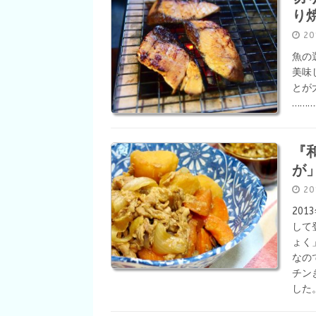
り
2
魚の
美味
とが
……
『
が
2
20
して
ょく
なの
チン
した