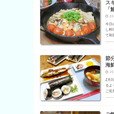
ス
「
2
今日
し料
て和
……
節
海
2
2月
るよ
ご近
……