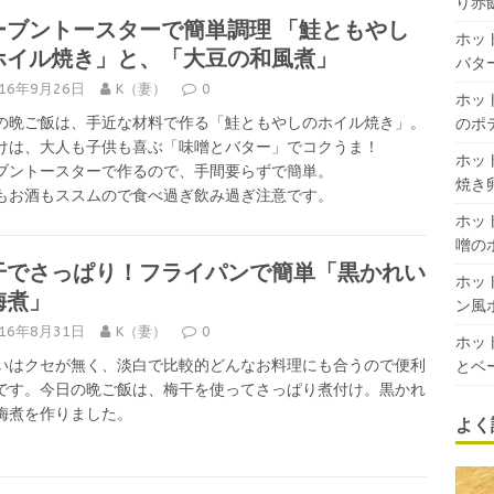
り赤
ーブントースターで簡単調理 「鮭ともやし
ホッ
ホイル焼き」と、「大豆の和風煮」
バタ
016年9月26日
K（妻）
0
ホッ
の晩ご飯は、手近な材料で作る「鮭ともやしのホイル焼き」。
のポ
けは、大人も子供も喜ぶ「味噌とバター」でコクうま！
ホッ
ブントースターで作るので、手間要らずで簡単。
焼き
もお酒もススムので食べ過ぎ飲み過ぎ注意です。
ホッ
噌の
干でさっぱり！フライパンで簡単「黒かれい
ホッ
梅煮」
ン風
016年8月31日
K（妻）
0
ホッ
いはクセが無く、淡白で比較的どんなお料理にも合うので便利
とベ
です。今日の晩ご飯は、梅干を使ってさっぱり煮付け。黒かれ
梅煮を作りました。
よく