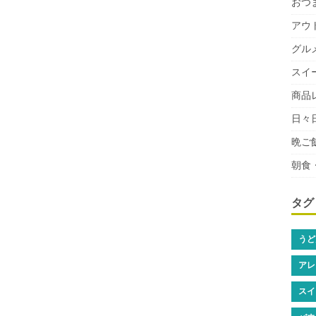
おつ
アウ
グル
スイ
商品
日々
晩ご
朝食
タグ
うど
アレ
スイ