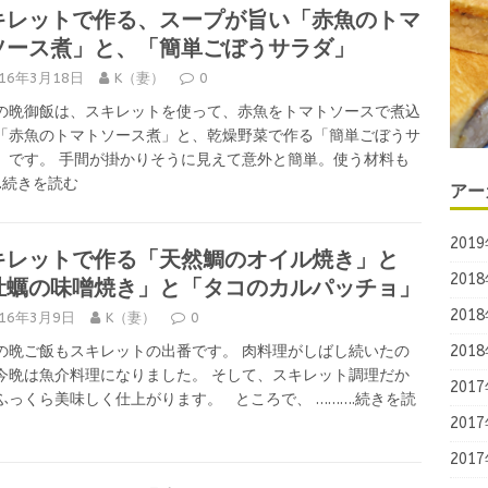
キレットで作る、スープが旨い「赤魚のトマ
ソース煮」と、「簡単ごぼうサラダ」
016年3月18日
K（妻）
0
の晩御飯は、スキレットを使って、赤魚をトマトソースで煮込
「赤魚のトマトソース煮」と、乾燥野菜で作る「簡単ごぼうサ
」です。 手間が掛かりそうに見えて意外と簡単。使う材料も
….続きを読む
アー
201
キレットで作る「天然鯛のオイル焼き」と
牡蠣の味噌焼き」と「タコのカルパッチョ」
201
201
016年3月9日
K（妻）
0
の晩ご飯もスキレットの出番です。 肉料理がしばし続いたの
201
今晩は魚介料理になりました。 そして、スキレット調理だか
201
ふっくら美味しく仕上がります。 ところで、
……….続きを読
201
201