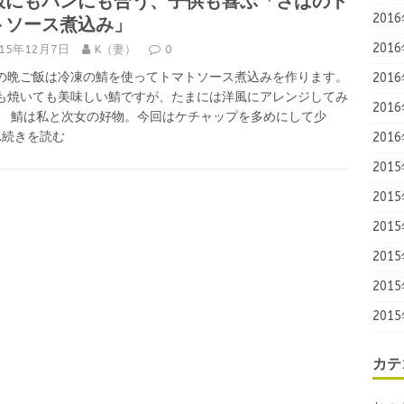
飯にもパンにも合う、子供も喜ぶ「さばのト
トソース煮込み」
201
201
015年12月7日
K（妻）
0
の晩ご飯は冷凍の鯖を使ってトマトソース煮込みを作ります。
201
も焼いても美味しい鯖ですが、たまには洋風にアレンジしてみ
201
。 鯖は私と次女の好物。今回はケチャップを多めにして少
….続きを読む
201
201
201
201
201
201
201
カテ