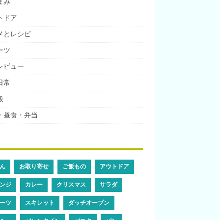
まみ
トドア
メとレシピ
ーツ
レビュー
日常
飯
・昼食・弁当
ん
お取り寄せ
ご飯もの
アウトドア
ンジ
カレー
クリスマス
サラダ
ーツ
スキレット
ダッチオーブン